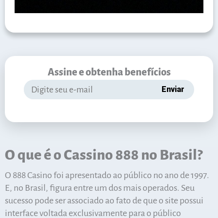
Assine e obtenha benefícios
Enviar
O que é o Cassino 888 no Brasil?
O 888 Casino foi apresentado ao público no ano de 1997.
E, no Brasil, figura entre um dos mais operados. Seu
sucesso pode ser associado ao fato de que o site possui
interface voltada exclusivamente para o público