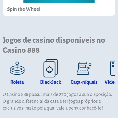
Spin the Wheel
Jogos de casino disponíveis no
Casino 888
Roleta
BlackJack
Caça-níqueis
Vídeo
O Casino 888 possui mais de 270 jogos à sua disposição.
O grande diferencial da casa é ter jogos próprios e
exclusivos, razão pela qual vale a pena conhecê-lo!