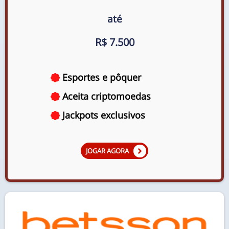
até
R$ 7.500
Esportes e pôquer
Aceita criptomoedas
Jackpots exclusivos
JOGAR AGORA