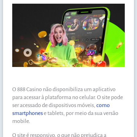
O 888 Casino não disponibiliza um aplicativo
para acessar à plataforma no celular. O site pode
ser acessado de dispositivos móveis,
como
smartphones
e tablets, por meio da sua versão
mobile.
O site é responsivo, o que não prejudica a