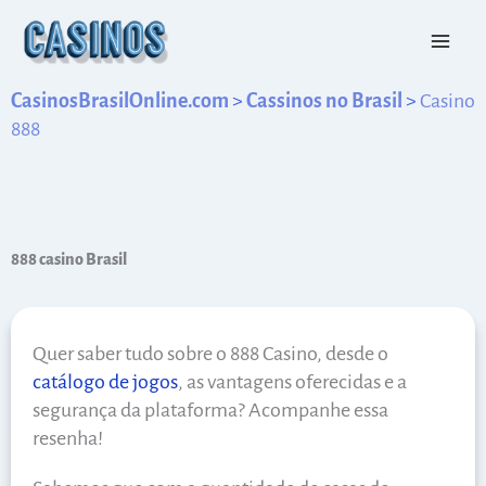
Mai
Ir
CasinosBrasilOnline.com
>
Cassinos no Brasil
>
Casino
Men
para
888
o
conteúdo
888 casino Brasil
Quer saber tudo sobre o 888 Casino, desde o
catálogo de jogos
, as vantagens oferecidas e a
segurança da plataforma? Acompanhe essa
resenha!