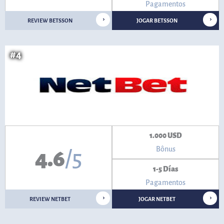
Pagamentos
REVIEW BETSSON
JOGAR BETSSON
#4
1.000 USD
Bônus
4.6
/5
1-5 Días
Pagamentos
REVIEW NETBET
JOGAR NETBET