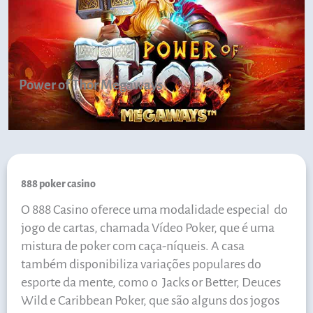
Power of Thor Megaways
888 poker casino
O 888 Casino oferece uma modalidade especial do
jogo de cartas, chamada Vídeo Poker, que é uma
mistura de poker com caça-níqueis. A casa
também disponibiliza variações populares do
esporte da mente, como o Jacks or Better, Deuces
Wild e Caribbean Poker, que são alguns dos jogos