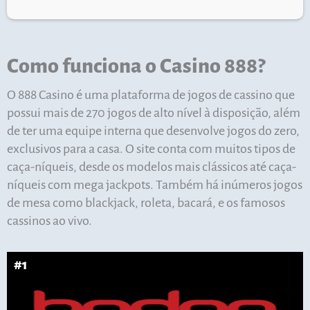
Como funciona o Casino 888?
O 888 Casino é uma plataforma de jogos de cassino que
possui mais de 270 jogos de alto nível à disposição, além
de ter uma equipe interna que desenvolve jogos do zero,
exclusivos para a casa. O site conta com muitos tipos de
caça-níqueis, desde os modelos mais clássicos até caça-
níqueis com mega jackpots. Também há inúmeros jogos
de mesa como blackjack, roleta, bacará, e os famosos
cassinos ao vivo.
#1