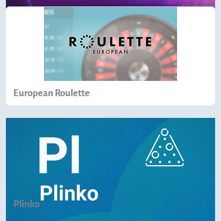
European Roulette
Plinko