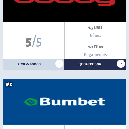
1.5 USD
Bônus
5
/5
1-2 Días
Pagamentos
REVIEW BODOG
JOGAR BODOG
#2