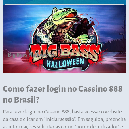
Big Bass Halloween
Como fazer login no Cassino 888
no Brasil?
Para fazer login no Cassino 888, basta acessar o website
da casa e clicar em “iniciar sessão”. Em seguida, preencha
as informações solicitadas como “nome de utilizador” e