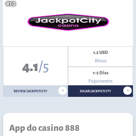
#10
1.2 USD
Bônus
4.1
/5
1-2 Días
Pagamentos
REVIEW JACKPOTCITY
JOGAR JACKPOTCITY
App do casino 888