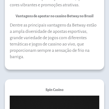
cores vibrantes e promoções atrativas.
Vantagens de apostar no cassino Betway no Brasil
Dentre as principais vantagens da Betway estão
a ampla diversidade de apostas esportivas,
grande variedade de jogos com diferentes
temáticas e jogos de cassino ao vivo, que
proporcionam sempre a sensação de frio na
barriga.
Spin Casino