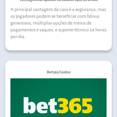
A principal vantagem da casa é a segurança, mas
os jogadores podem se beneficiar com bônus
generosos, múltiplas opções de meios de
pagamentos e saques, e suporte técnico 24 horas
por dia.
Bet365 Casino