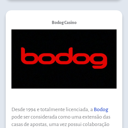
Bodog Casino
Desde 1994 e totalmente licenciada, a
Bodog
pode ser considerada como uma extensão das
casas de apostas, uma vez possui colaboração