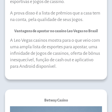
esportivas e jogos de cassino.
A prova disso é a lista de prêmios que a casa tem
na conta, pela qualidade de seus jogos.
Vantagens de apostar no cassino Leo Vegas no Brasil
A Leo Vegas casinos mostra para o que veio com
uma ampla lista de esportes para apostar, uma
infinidade de jogos de cassinos, oferta de bônus
inesquecível, função de cash out e aplicativo
para Android disponível.
Betway Casino