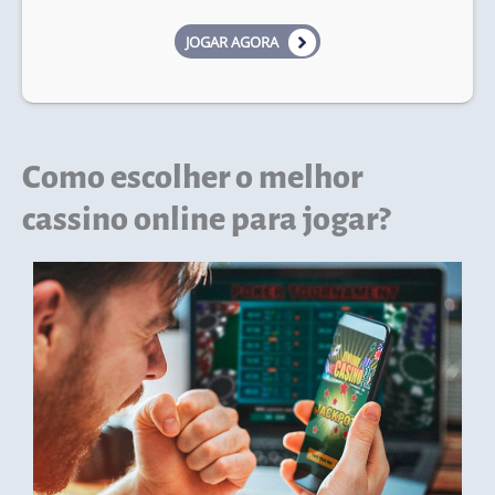
JOGAR AGORA
Como escolher o melhor
cassino online para jogar?