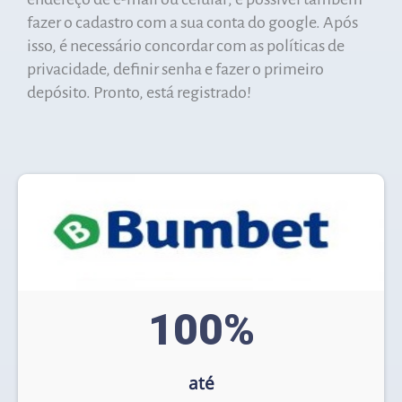
fazer o cadastro com a sua conta do google. Após
isso, é necessário concordar com as políticas de
privacidade, definir senha e fazer o primeiro
depósito. Pronto, está registrado!
100%
até