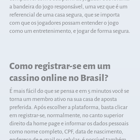
a bandeira do jogo responsável, uma vez que é um
referencial de uma casa segura, que se importa
com que os jogadores possam entender o jogo
como um entretenimento, e jogar de forma segura.
Como registrar-se em um
cassino online no Brasil?
É mais fácil do que se pensa e em 5 minutos você se
torna um membro ativo na sua casa de aposta
preferida. Após escolher a plataforma, basta clicar
em registrar-se, normalmente, no canto superior
direito da home page e informar os dados pessoais
como nome completo, CPF, data de nascimento,
endereço de e-mail ou celular; é possível também