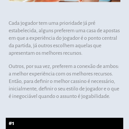
Cada jogador tem uma prioridade já pré
estabelecida, alguns preferem uma casa de apostas
em que a experiência do jogador é o ponto central
da partida, já outros escolhem aquelas que
apresentam os melhores recursos.
Outros, por sua vez, preferem a conexão de ambos:
a melhor experiência com os melhores recursos.
Então, para definir o melhor cassino é necessário,
inicialmente, definir o seu estilo de jogador e o que
é inegociável quando o assunto é jogabilidade.
#1