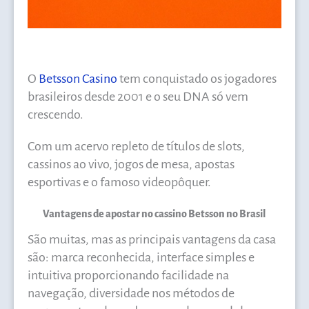
O
Betsson Casino
tem conquistado os jogadores
brasileiros desde 2001 e o seu DNA só vem
crescendo.
Com um acervo repleto de títulos de slots,
cassinos ao vivo, jogos de mesa, apostas
esportivas e o famoso videopôquer.
Vantagens de apostar no cassino Betsson no Brasil
São muitas, mas as principais vantagens da casa
são: marca reconhecida, interface simples e
intuitiva proporcionando facilidade na
navegação, diversidade nos métodos de