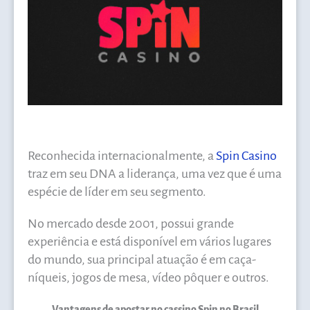
Reconhecida internacionalmente, a
Spin Casino
traz em seu DNA a liderança, uma vez que é uma
espécie de líder em seu segmento.
No mercado desde 2001, possui grande
experiência e está disponível em vários lugares
do mundo, sua principal atuação é em caça-
níqueis, jogos de mesa, vídeo pôquer e outros.
Vantagens de apostar no cassino Spin no Brasil