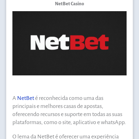
NetBet Casino
A
NetBet
é reconhecida como uma das
principais e melhores casas de apostas,
oferecendo recursos e suporte em todas as suas
plataformas, como o site, aplicativo e whatsApp.
O lema da NetBet é oferecer uma experiência