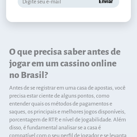
Enviar
O que precisa saber antes de
jogar em um cassino online
no Brasil?
Antes de se registrar em uma casa de apostas, você
precisa estar ciente de alguns pontos, como
entender quais os métodos de pagamentos e
saques, os principais e melhores jogos disponíveis,
porcentagem de RTP, e nível de jogabilidade. Além
disso, é fundamental analisar se a casa é
compatível com o seu perfil de jogador e se levanta