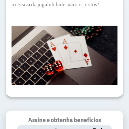
imersiva da jogabilidade. Vamos juntos?
Assine e obtenha benefícios