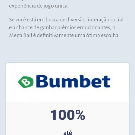
experiência de jogo única.
Se você está em busca de diversão, interação social
e a chance de ganhar prêmios emocionantes, o
Mega Ball é definitivamente uma ótima escolha.
100%
até