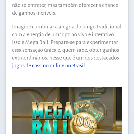
não só entreter, mas também oferecer a chance
de ganhos incríveis.
Imagine combinar a alegria do bingo tradicional
com a energia de um jogo ao vivo e interativo.
Isso é Mega Ball! Prepare-se para experimentar
essa sensação única e, quem sabe, obter ganhos
extraordinários, nesse que é um dos destacados
jogos de cassino online no Brasil
.