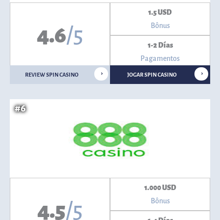
1.5 USD
Bônus
4.6
/5
1-2 Días
Pagamentos
REVIEW SPIN CASINO
JOGAR SPIN CASINO
#6
1.000 USD
Bônus
4.5
/5