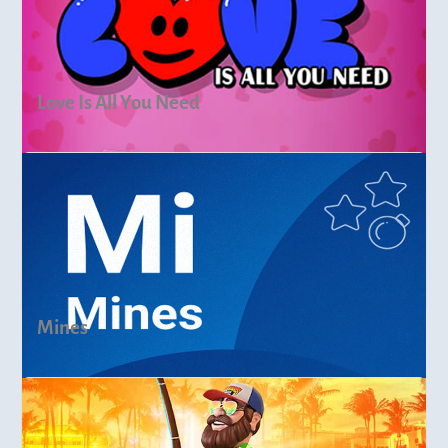
Love Is All You Need
Mines