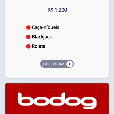
R$ 1.200
Caça-níqueis
Blackjack
Roleta
JOGAR AGORA