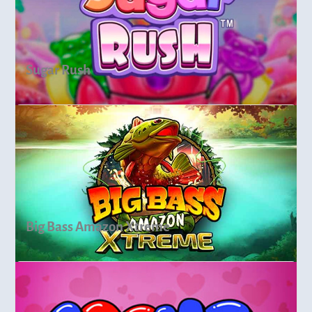
Sugar Rush
Big Bass Amazon Xtreme