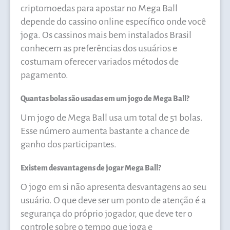
criptomoedas para apostar no Mega Ball
depende do cassino online específico onde você
joga. Os cassinos mais bem instalados Brasil
conhecem as preferências dos usuários e
costumam oferecer variados métodos de
pagamento.
Quantas bolas são usadas em um jogo de Mega Ball?
Um jogo de Mega Ball usa um total de 51 bolas.
Esse número aumenta bastante a chance de
ganho dos participantes.
Existem desvantagens de jogar Mega Ball?
O jogo em si não apresenta desvantagens ao seu
usuário. O que deve ser um ponto de atenção é a
segurança do próprio jogador, que deve ter o
controle sobre o tempo que joga e