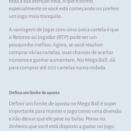
toda a sua atenção nela, o que é ótimo,
especialmente se você está começando ou prefere
um jogo mais tranquilo.
A vantagem de jogar com uma única cartela é que
o Retorno ao Jogador (RTP) pode ser um
pouquinho melhor. Agora, se você resolver
comprar várias cartelas, suas chances de acertar
números e ganhar aumentam. No Mega Ball, dá
para comprar até 200 cartelas numa rodada.
Defina um limite de aposta
Definir um limite de aposta no Mega Ball é super
importante para manter o jogo como uma diversão
e não deixar que ele pese no bolso. Pensa no
dinheiro que você está disposto a gastar no jogo.