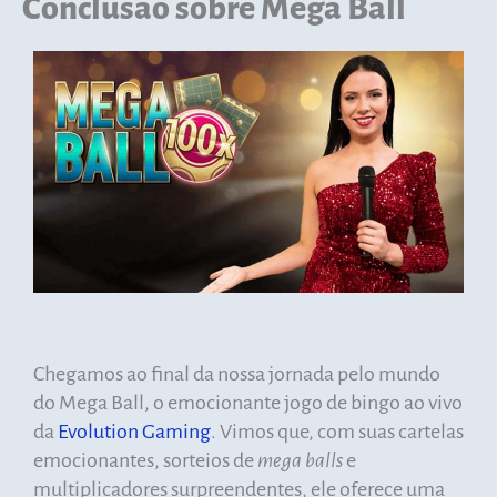
Conclusão sobre Mega Ball
Chegamos ao final da nossa jornada pelo mundo
do Mega Ball, o emocionante jogo de bingo ao vivo
da
Evolution Gaming
. Vimos que, com suas cartelas
emocionantes, sorteios de
mega balls
e
multiplicadores surpreendentes, ele oferece uma