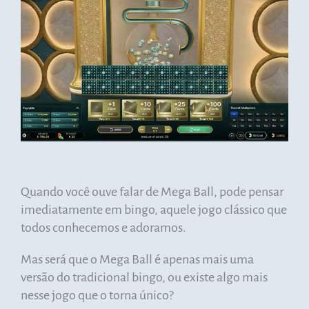
Quando você ouve falar de Mega Ball, pode pensar
imediatamente em bingo, aquele jogo clássico que
todos conhecemos e adoramos.
Mas será que o Mega Ball é apenas mais uma
versão do tradicional bingo, ou existe algo mais
nesse jogo que o torna único?