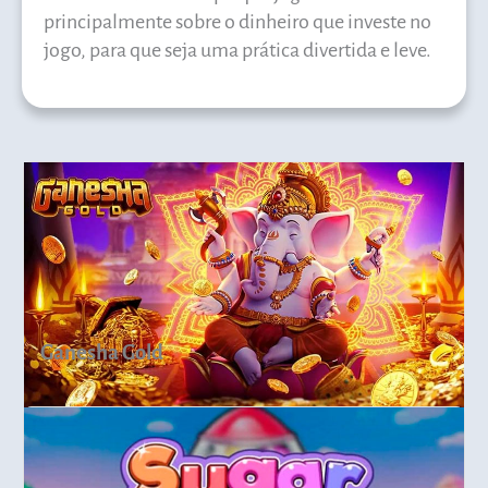
principalmente sobre o dinheiro que investe no
jogo, para que seja uma prática divertida e leve.
Ganesha Gold