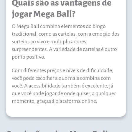
Quais são as vantagens de
jogar Mega Ball?
O Mega Ball combina elementos do bingo
tradicional, como as cartelas, com a emoção dos
sorteios ao vivo e multiplicadores
surpreendentes. A variedade de cartelas é outro
ponto positivo.
Com diferentes preços e níveis de dificuldade,
você pode escolher a que mais combina com
você. A acessibilidade também é excelente, já
que você pode jogar de onde quiser, a qualquer
momento, graças à plataforma online.