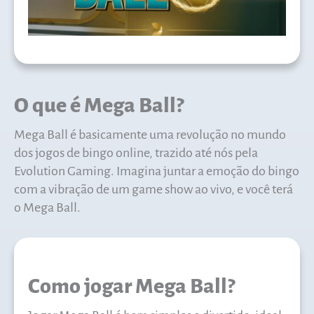
O que é Mega Ball?
Mega Ball é basicamente uma revolução no mundo
dos jogos de bingo online, trazido até nós pela
Evolution Gaming. Imagina juntar a emoção do bingo
com a vibração de um game show ao vivo, e você terá
o Mega Ball.
Como jogar Mega Ball?