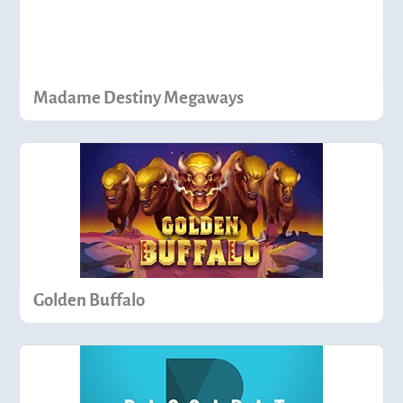
Madame Destiny Megaways
Golden Buffalo