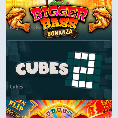
Bigger Bass Bonanza
Cubes