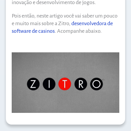
inovação e desenvolvimento de jogos.
Pois então, neste artigo você vai saber um pouco
e muito mais sobre a Zitro,
desenvolvedora de
software de casinos
. Acompanhe abaixo.