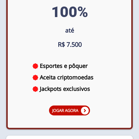
100%
até
R$ 7.500
Esportes e pôquer
Aceita criptomoedas
Jackpots exclusivos
JOGAR AGORA