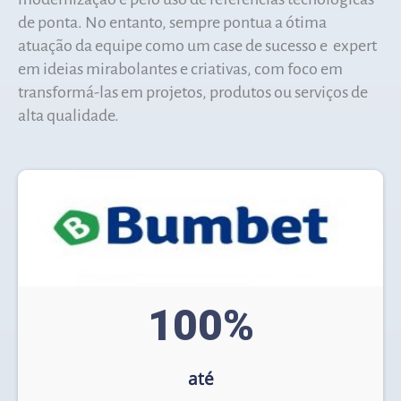
de ponta. No entanto, sempre pontua a ótima
atuação da equipe como um case de sucesso e expert
em ideias mirabolantes e criativas, com foco em
transformá-las em projetos, produtos ou serviços de
alta qualidade.
100%
até