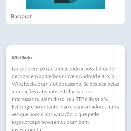
Baccarat
Wild Rocks
Lançado em 2012 e oferecendo a possibilidade
de jogar em aparelhos móveis Android e IOS, o
Wild Rocks é um slot de cassino. Se destaca pelas
animações cativantes e trilha sonora
interessante, além disso, seu RTP é de 91,2%.
Este jogo, no entanto, não é para amadores, uma
vez que possui alta variação, o que pede
jogadores perseverantes e um bom
investimento.