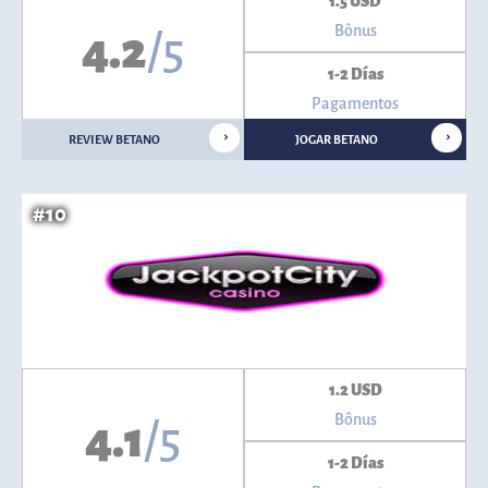
1.5 USD
Bônus
4.2
/5
1-2 Días
Pagamentos
REVIEW BETANO
JOGAR BETANO
#10
1.2 USD
Bônus
4.1
/5
1-2 Días