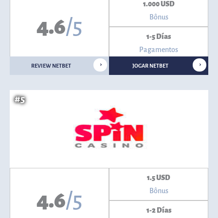
1.000 USD
Bônus
4.6
/5
1-5 Días
Pagamentos
REVIEW NETBET
JOGAR NETBET
#5
1.5 USD
Bônus
4.6
/5
1-2 Días