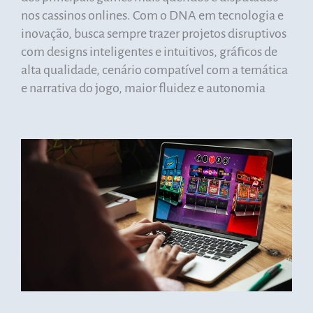
nos cassinos onlines. Com o DNA em tecnologia e
inovação, busca sempre trazer projetos disruptivos
com designs inteligentes e intuitivos, gráficos de
alta qualidade, cenário compatível com a temática
e narrativa do jogo, maior fluidez e autonomia