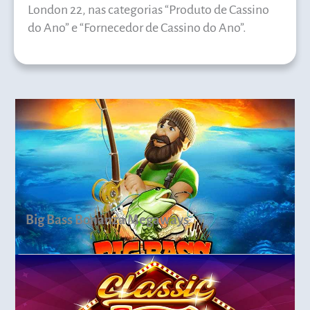
London 22, nas categorias “Produto de Cassino
do Ano” e “Fornecedor de Cassino do Ano”.
Big Bass Bonanza Megaways