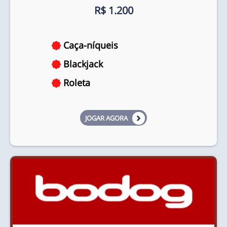
R$ 1.200
Caça-níqueis
Blackjack
Roleta
JOGAR AGORA