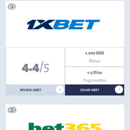
#7
1.000 USD
Bônus
4.4
/5
1-5 Días
Pagamentos
REVIEW 1XBET
JOGAR 1XBET
#8