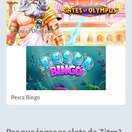
Gates of Olympus
Pesca Bingo