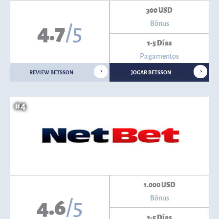
300 USD
Bônus
4.7
/5
1-5 Días
Pagamentos
REVIEW BETSSON
JOGAR BETSSON
#4
1.000 USD
Bônus
4.6
/5
1-5 Días