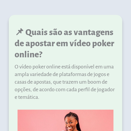
📌 Quais são as vantagens
de apostar em vídeo poker
online?
O vídeo poker online está disponível em uma
ampla variedade de plataformas de jogos e
casas de apostas, que trazem um boom de
opções, de acordo com cada perfil de jogador
e temática.