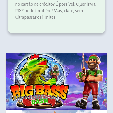
no cartão de crédito? É possível! Quer ir vía
PIX? pode também! Mas, claro, sem
ultrapassar os limites.
Big Bass Christmas Bash