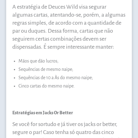
A estratégia de Deuces Wild visa segurar
algumas cartas, atentando-se, porém, a algumas
regras simples, de acordo com a quantidade de
par ou duques. Dessa forma, cartas que não
seguirem certas combinações devem ser
dispensadas. É sempre interessante manter:
Mãos que dão lucros;
Sequências de mesmo naipe;
Sequências de 10 a Às do mesmo naipe;
Cinco cartas do mesmo naipe.
Estratégias em Jacks Or Better
Se você for sortudo e já tiver os jacks or better,
segure o par! Caso tenha só quatro das cinco