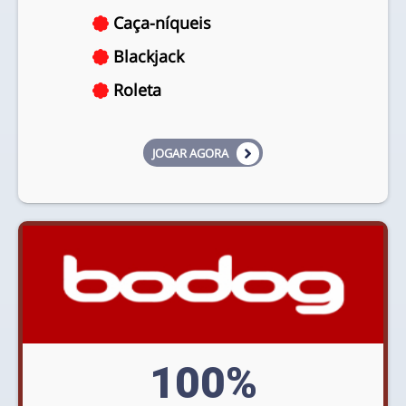
Caça-níqueis
Blackjack
Roleta
JOGAR AGORA
100%