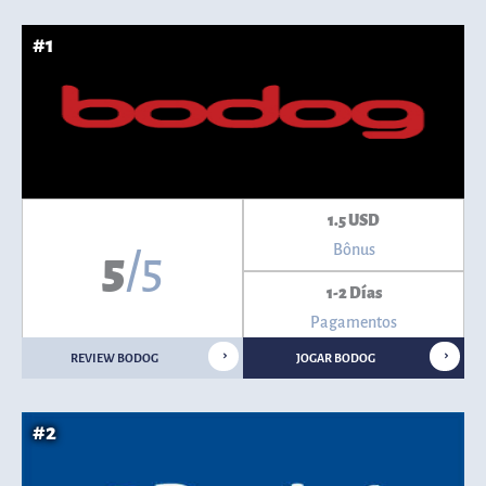
#1
1.5 USD
Bônus
5
/5
1-2 Días
Pagamentos
REVIEW BODOG
JOGAR BODOG
#2