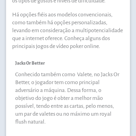
os tipos de gostos e níveis de dificuldade.
Há opções fiéis aos modelos convencionais,
como também há opções personalizadas,
levando em consideração a multipotencialidade
que a internet oferece. Conheça alguns dos
principais jogos de vídeo poker online.
Jacks Or Better
Conhecido também como Valete, no Jacks Or
Better, o jogador tem como principal
adversário a máquina. Dessa forma, o
objetivo do jogo é obter a melhor mão
possível, tendo entre as cartas, pelo menos,
um par de valetes ou no máximo um royal
flush natural.