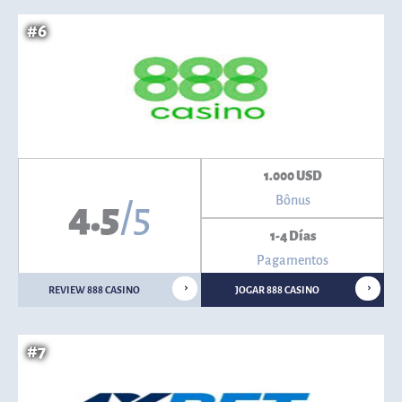
#6
1.000 USD
Bônus
4.5
/5
1-4 Días
Pagamentos
REVIEW 888 CASINO
JOGAR 888 CASINO
#7