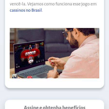
vencê-la. Vejamos como funciona esse jogo em
cassinos no Brasil
.
Assine e obtenha benefícios