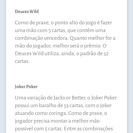
Deuces Wild
Como de praxe, o ponto alto do jogo é fazer
uma mão com 5 cartas, que contém uma
combinação vencedora. Quanto melhor for a
mão do jogador, melhor será o prêmio. O
Deuces Wild utiliza, ainda, o padrão de 52
cartas.
Joker Poker
Uma variação de Jacks or Better, o Joker Poker
possui um baralho de 53 cartas, com o joker
atuando como coringa. Como de praxe, o
jogador precisa montar a melhor mão
possível com 5 cartas. Entre as combinações