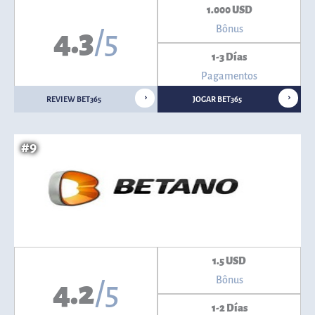
1.000 USD
Bônus
4.3
/5
1-3 Días
Pagamentos
REVIEW BET365
JOGAR BET365
#9
1.5 USD
Bônus
4.2
/5
1-2 Días