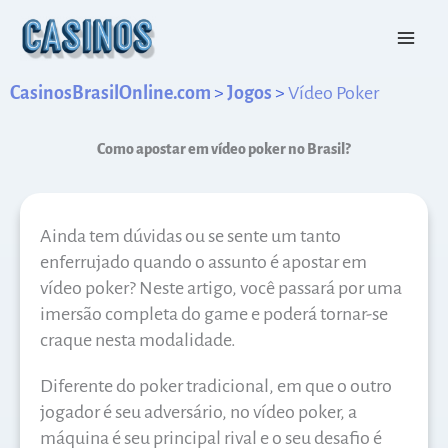
Mai
Ir
CasinosBrasilOnline.com
>
Jogos
>
Vídeo Poker
Men
para
o
Como apostar em vídeo poker no Brasil?
conteúdo
Ainda tem dúvidas ou se sente um tanto
enferrujado quando o assunto é apostar em
vídeo poker? Neste artigo, você passará por uma
imersão completa do game e poderá tornar-se
craque nesta modalidade.
Diferente do poker tradicional, em que o outro
jogador é seu adversário, no vídeo poker, a
máquina é seu principal rival e o seu desafio é