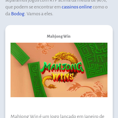
separamos jogos com RTP acima da média de 96%,
que podem se encontrar em
cassinos online
como o
da
Bodog
. Vamos a eles.
Mahjong Win
Mahjong Win é um jogo lançado em janeiro de