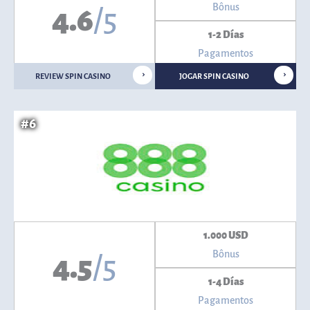
Bônus
4.6
/5
1-2 Días
Pagamentos
REVIEW SPIN CASINO
JOGAR SPIN CASINO
#6
1.000 USD
Bônus
4.5
/5
1-4 Días
Pagamentos