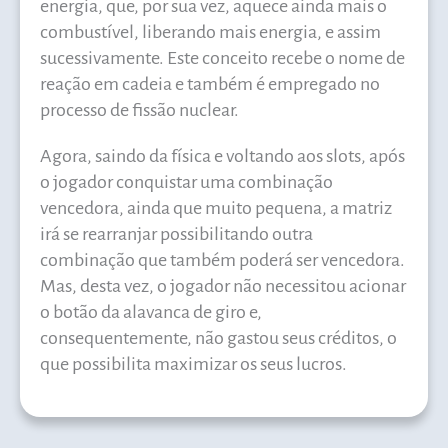
energia, que, por sua vez, aquece ainda mais o
combustível, liberando mais energia, e assim
sucessivamente. Este conceito recebe o nome de
reação em cadeia e também é empregado no
processo de fissão nuclear.
Agora, saindo da física e voltando aos slots, após
o jogador conquistar uma combinação
vencedora, ainda que muito pequena, a matriz
irá se rearranjar possibilitando outra
combinação que também poderá ser vencedora.
Mas, desta vez, o jogador não necessitou acionar
o botão da alavanca de giro e,
consequentemente, não gastou seus créditos, o
que possibilita maximizar os seus lucros.