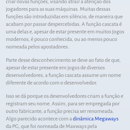
criar novas funções, visando atrair a atenção dos
jogadores para as suas máquinas. Muitas dessas
funções são introduzidas em silêncio, de maneira que
acabam por passar despercebidas. A função cascata é
uma delas e, apesar de estar presente em muitos jogos
modernos, é pouco conhecida, ou ao menos pouco
nomeada pelos apostadores.
Parte desse desconhecimento se deve ao fato de que,
apesar de estar presente em jogos de diversos
desenvolvedores, a função cascata assume um nome
diferente de acordo com o desenvolvedor.
Isso se dá porque os desenvolvedores criam a função e
registram seu nome. Assim, para ser empregada por
outro fabricante, a função precisa ser renomeada.
Algo parecido acontece com a
dinâmica Megaways
da PG, que foi nomeada de Maxways pela