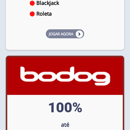
Blackjack
Roleta
JOGAR AGORA
100%
até