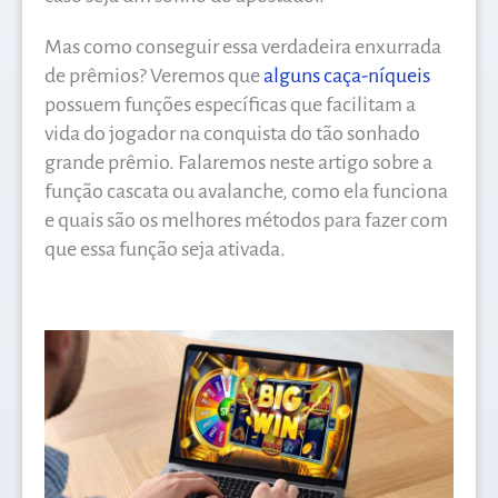
Mas como conseguir essa verdadeira enxurrada
de prêmios? Veremos que
alguns caça-níqueis
possuem funções específicas que facilitam a
vida do jogador na conquista do tão sonhado
grande prêmio. Falaremos neste artigo sobre a
função cascata ou avalanche, como ela funciona
e quais são os melhores métodos para fazer com
que essa função seja ativada.