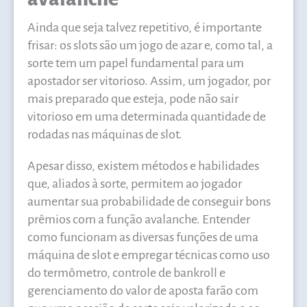
Ainda que seja talvez repetitivo, é importante
frisar: os slots são um jogo de azar e, como tal, a
sorte tem um papel fundamental para um
apostador ser vitorioso. Assim, um jogador, por
mais preparado que esteja, pode não sair
vitorioso em uma determinada quantidade de
rodadas nas máquinas de slot.
Apesar disso, existem métodos e habilidades
que, aliados à sorte, permitem ao jogador
aumentar sua probabilidade de conseguir bons
prêmios com a função avalanche. Entender
como funcionam as diversas funções de uma
máquina de slot e empregar técnicas como uso
do termômetro, controle de bankroll e
gerenciamento do valor de aposta farão com